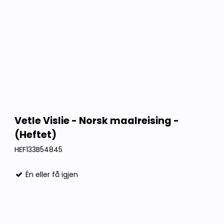
Vetle Vislie - Norsk maalreising -
(Heftet)
HEF133B54845
Én eller få igjen