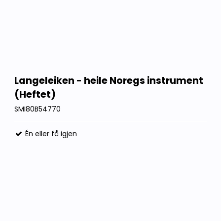
Langeleiken - heile Noregs instrument
(Heftet)
SMI80B54770
Én eller få igjen