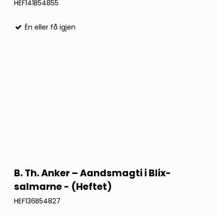
HEF141B54855
Én eller få igjen
B. Th. Anker – Aandsmagti i Blix-
salmarne - (Heftet)
HEF136B54827