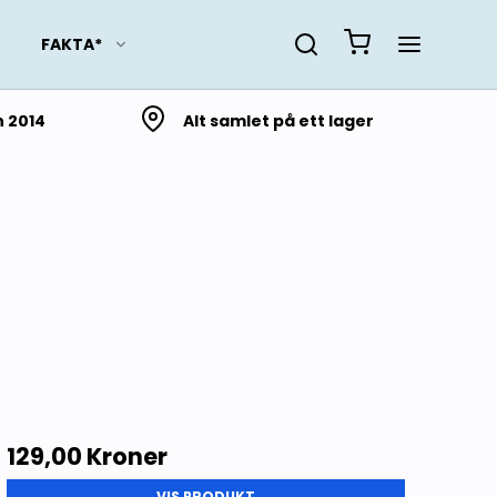
FAKTA*
n 2014
Alt samlet på ett lager
Slektsforskning
Lokalhistorie fra Troms
og Finnmark
Lokalhistorie fra
Nordland
Lokalhistorie fra
Trøndelag
Lokalhistorie fra Møre og
Romsdal
129,00 Kroner
Lokalhistorie fra
VIS PRODUKT