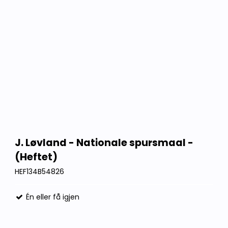
J. Løvland - Nationale spursmaal -
(Heftet)
HEF134B54826
Én eller få igjen