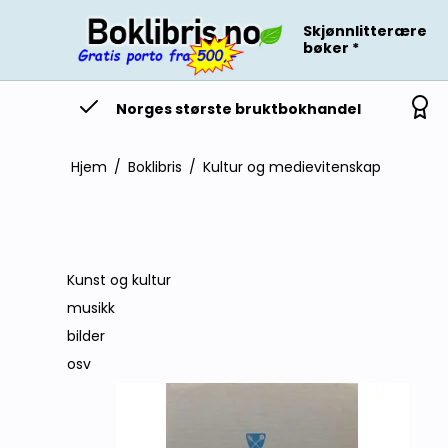
Skjønnlitterære
bøker *
Norges største bruktbokhandel
Hjem
/
Boklibris
/
Kultur og medievitenskap
Kunst og kultur
musikk
bilder
osv