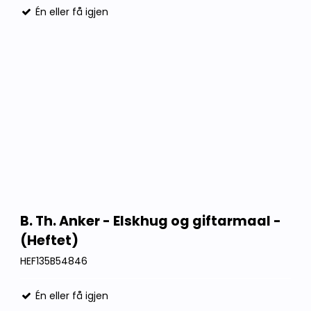
Én eller få igjen
B. Th. Anker - Elskhug og giftarmaal -
(Heftet)
HEF135B54846
Én eller få igjen